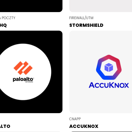
 POCZTY
FIREWALL/UTM
 HQ
STORMSHIELD
CNAPP
ALTO
ACCUKNOX