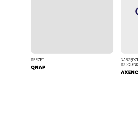
SPRZĘT
NARZĘDZI
SZKOLEN
QNAP
AXEN