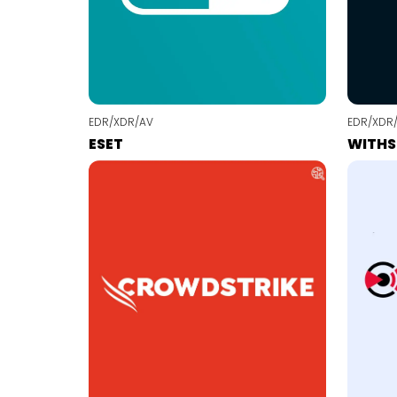
EDR/XDR/AV
EDR/XDR
ESET
WITH