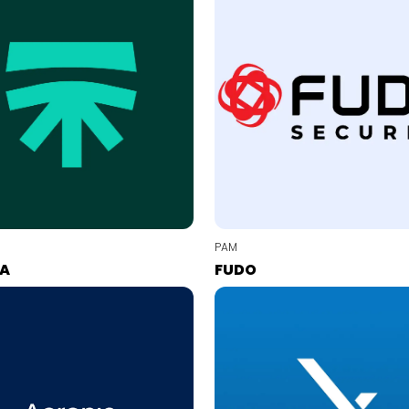
PAM
RA
FUDO