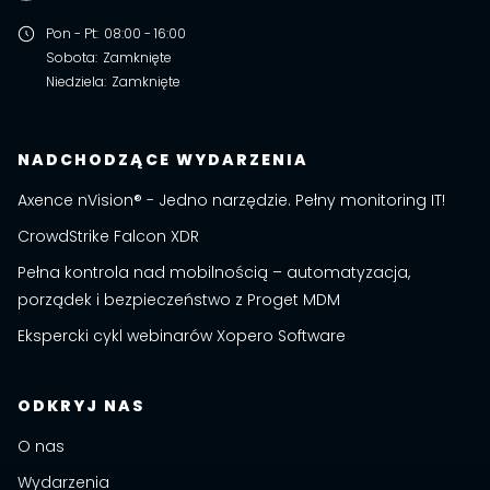
Pon - Pt
:
08:00 - 16:00
Sobota
:
Zamknięte
Niedziela
:
Zamknięte
NADCHODZĄCE WYDARZENIA
Axence nVision® - Jedno narzędzie. Pełny monitoring IT!
CrowdStrike Falcon XDR
Pełna kontrola nad mobilnością – automatyzacja,
porządek i bezpieczeństwo z Proget MDM
Ekspercki cykl webinarów Xopero Software
ODKRYJ NAS
O nas
Wydarzenia