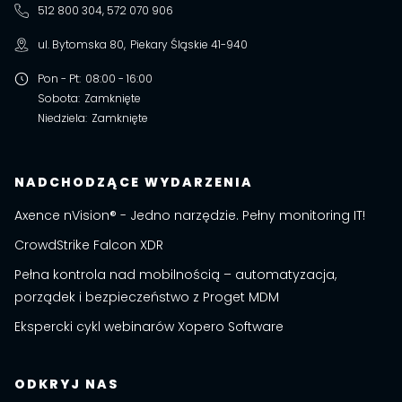
512 800 304, 572 070 906
ul. Bytomska 80
,
Piekary Śląskie
41-940
Pon - Pt
:
08:00 - 16:00
Sobota
:
Zamknięte
Niedziela
:
Zamknięte
NADCHODZĄCE WYDARZENIA
Axence nVision® - Jedno narzędzie. Pełny monitoring IT!
CrowdStrike Falcon XDR
Pełna kontrola nad mobilnością – automatyzacja,
porządek i bezpieczeństwo z Proget MDM
Ekspercki cykl webinarów Xopero Software
ODKRYJ NAS